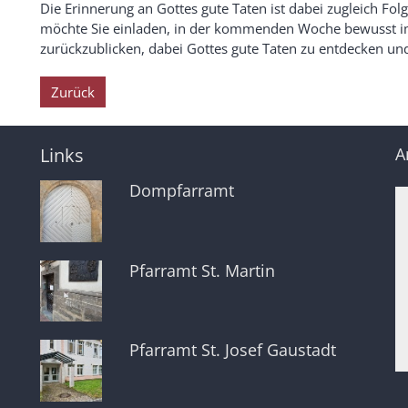
Die Erinnerung an Gottes gute Taten ist dabei zugleich Fol
möchte Sie einladen, in der kommenden Woche bewusst im
zurückzublicken, dabei Gottes gute Taten zu entdecken un
Zurück
Links
A
Dompfarramt
Pfarramt St. Martin
Pfarramt St. Josef Gaustadt