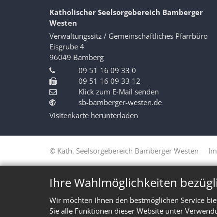
Katholischer Seelsorgebereich Bamberger
Westen
Verwaltungssitz / Gemeinschaftliches Pfarrbüro
Eisgrube 4
96049
Bamberg
09 51 16 09 33 0
09 51 16 09 33 12
Klick zum E-Mail senden
sb-bamberger-westen.de
Visitenkarte herunterladen
© Kath. Seelsorgebereich Bamberger Westen
Im
Ihre Wahlmöglichkeiten bezügl
Wir möchten Ihnen den bestmöglichen Service bie
Sie alle Funktionen dieser Website unter Verwend