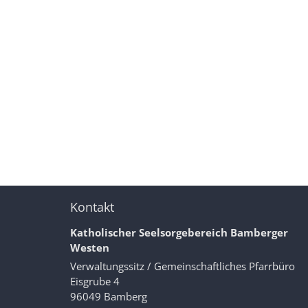
Kontakt
Katholischer Seelsorgebereich Bamberger
Westen
Verwaltungssitz / Gemeinschaftliches Pfarrbüro
Eisgrube 4
96049
Bamberg