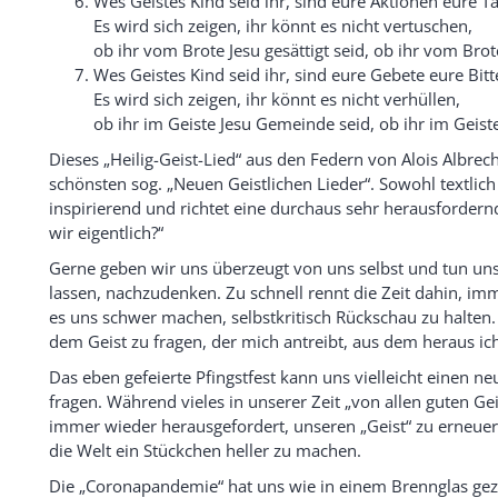
Wes Geistes Kind seid ihr, sind eure Aktionen eure T
Es wird sich zeigen, ihr könnt es nicht vertuschen,
ob ihr vom Brote Jesu gesättigt seid, ob ihr vom Brote
Wes Geistes Kind seid ihr, sind eure Gebete eure Bitt
Es wird sich zeigen, ihr könnt es nicht verhüllen,
ob ihr im Geiste Jesu Gemeinde seid, ob ihr im Geist
Dieses „Heilig-Geist-Lied“ aus den Federn von Alois Albrech
schönsten sog. „Neuen Geistlichen Lieder“. Sowohl textlich
inspirierend und richtet eine durchaus sehr herausforder
wir eigentlich?“
Gerne geben wir uns überzeugt von uns selbst und tun uns
lassen, nachzudenken. Zu schnell rennt die Zeit dahin, imm
es uns schwer machen, selbstkritisch Rückschau zu halten
dem Geist zu fragen, der mich antreibt, aus dem heraus ic
Das eben gefeierte Pfingstfest kann uns vielleicht einen n
fragen. Während vieles in unserer Zeit „von allen guten Gei
immer wieder herausgefordert, unseren „Geist“ zu erneuern.
die Welt ein Stückchen heller zu machen.
Die „Coronapandemie“ hat uns wie in einem Brennglas geze