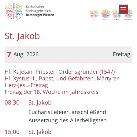
Zum Inhalt springen
St. Jakob
7
Aug. 2026
Freitag
Datum: 7. August 2026
Hl. Kajetan, Priester, Ordensgründer (1547)
Hl. Xystus II., Papst, und Gefährten, Märtyrer
Herz-Jesu-Freitag
Freitag der 18. Woche im Jahreskreis
08:30
St. Jakob
Eucharistiefeier, anschließend
Aussetzung des Allerheiligsten
15:00
St. Jakob