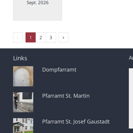
Sept. 2026
Datum: 28. September 2026
Vorherige Seite
Nächste Seite
1
2
3
Links
A
Dompfarramt
Pfarramt St. Martin
Pfarramt St. Josef Gaustadt