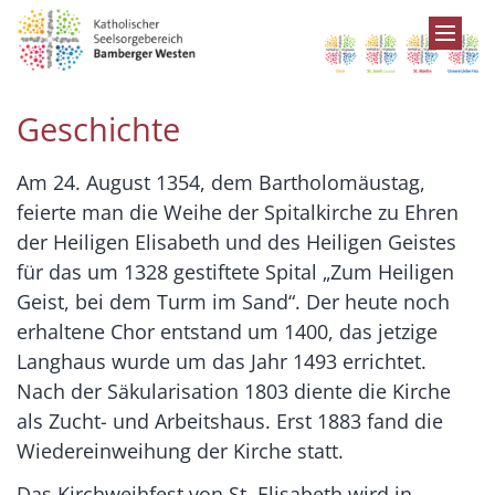
Zum Inhalt springen
Geschichte
Am 24. August 1354, dem Bartholomäustag,
feierte man die Weihe der Spitalkirche zu Ehren
der Heiligen Elisabeth und des Heiligen Geistes
für das um 1328 gestiftete Spital „Zum Heiligen
Geist, bei dem Turm im Sand“. Der heute noch
erhaltene Chor entstand um 1400, das jetzige
Langhaus wurde um das Jahr 1493 errichtet.
Nach der Säkularisation 1803 diente die Kirche
als Zucht- und Arbeitshaus. Erst 1883 fand die
Wiedereinweihung der Kirche statt.
Das Kirchweihfest von St. Elisabeth wird in