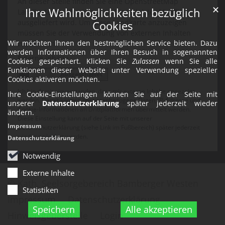
An dieser Stelle finden Sie eine OpenStreetMap
✕
Ihre Wahlmöglichkeiten bezüglich
Landkarte, welche über den Dienstleister MapTiler
ausgeliefert wird. Um diese Landkarte anzuzeigen
Cookies
müssen Sie der Verwendung von externen Inhalten
Wir möchten Ihnen den bestmöglichen Service bieten. Dazu
zustimmen.
werden Informationen über Ihren Besuch in sogenannten
Externe Inhalte
Cookies gespeichert. Klicken Sie
Zulassen
wenn Sie alle
Funktionen dieser Website unter Verwendung spezieller
Cookies aktiveren möchten.
Ich bin damit einverstanden, dass mir externe Inhalte angezeigt
Ihre Cookie-Einstellungen können Sie auf der Seite mit
werden. Damit können personenbezogene Daten, IP-Adresse und
unserer
Datenschutzerklärung
später jederzeit wieder
Cookie-Informationen an Drittplattformen übermittelt werden.
ändern.
Diese Einstellung kann auf der Seite mit unserer
Impressum
Datenschutzerklärung (siehe Link im Fußbereich) später jederzeit
wieder geändert werden.
Datenschutzerklärung
Notwendig
Externe Inhalte
© Kath. Seelsorgebereich Bamberger Westen
Statistiken
Impressum
Datenschutzerklärung
Speichern
Alle akzeptieren
Hinweisgeberstelle
Login