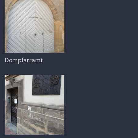
Dompfarramt