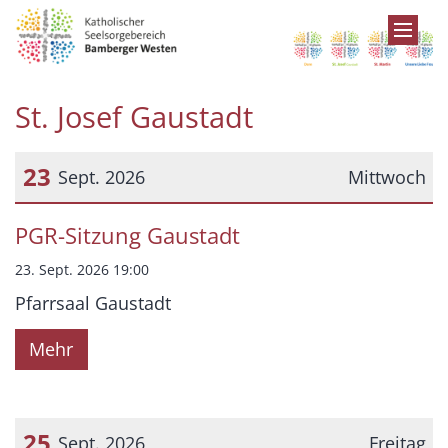
Zum Inhalt springen
St. Josef Gaustadt
23
Sept. 2026
Mittwoch
Datum: 23. September 2026
PGR-Sitzung Gaustadt
23. Sept. 2026 19:00
Pfarrsaal Gaustadt
Mehr
25
Sept. 2026
Freitag