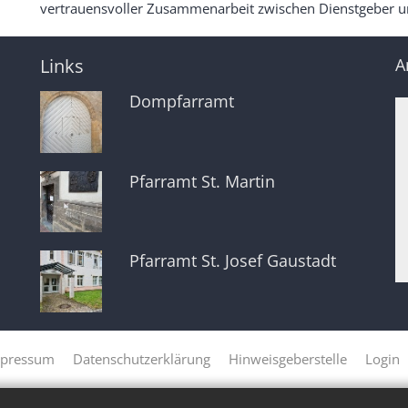
vertrauensvoller Zusammenarbeit zwischen Dienstgeber un
Links
A
Dompfarramt
Pfarramt St. Martin
Pfarramt St. Josef Gaustadt
pressum
Datenschutzerklärung
Hinweisgeberstelle
Login