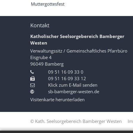
Muttergottesfest
Kontakt
Katholischer Seelsorgebereich Bamberger
Westen
Verwaltungssitz / Gemeinschaftliches Pfarrbüro
Eisgrube 4
96049
Bamberg
09 51 16 09 33 0
09 51 16 09 33 12
Klick zum E-Mail senden
sb-bamberger-westen.de
Visitenkarte herunterladen
© Kath. Seelsorgebereich Bamberger Westen
Im