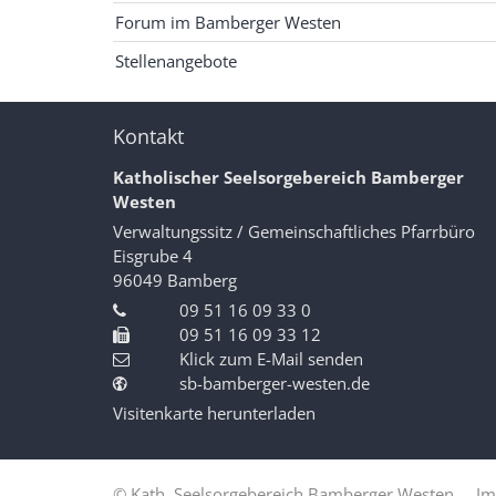
Forum im Bamberger Westen
Stellenangebote
Kontakt
Katholischer Seelsorgebereich Bamberger
Westen
Verwaltungssitz / Gemeinschaftliches Pfarrbüro
Eisgrube 4
96049
Bamberg
09 51 16 09 33 0
09 51 16 09 33 12
Klick zum E-Mail senden
sb-bamberger-westen.de
Visitenkarte herunterladen
© Kath. Seelsorgebereich Bamberger Westen
Im