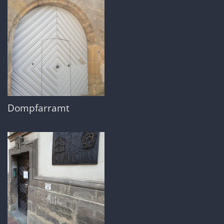
Dompfarramt