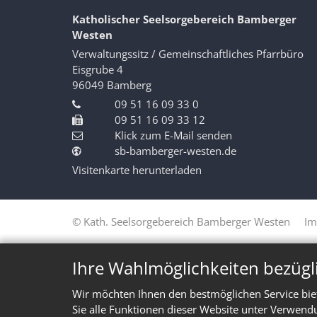
Katholischer Seelsorgebereich Bamberger
Westen
Verwaltungssitz / Gemeinschaftliches Pfarrbüro
Eisgrube 4
96049
Bamberg
09 51 16 09 33 0
09 51 16 09 33 12
Klick zum E-Mail senden
sb-bamberger-westen.de
Visitenkarte herunterladen
© Kath. Seelsorgebereich Bamberger Westen
Im
Ihre Wahlmöglichkeiten bezügl
Wir möchten Ihnen den bestmöglichen Service bie
Sie alle Funktionen dieser Website unter Verwend