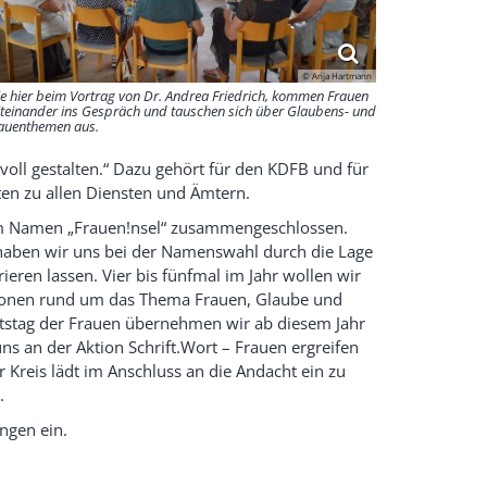
© Anja Hartmann
e hier beim Vortrag von Dr. Andrea Friedrich, kommen Frauen
teinander ins Gespräch und tauschen sich über Glaubens- und
auenthemen aus.
ll gestalten.“ Dazu gehört für den KDFB und für
ten zu allen Diensten und Ämtern.
 dem Namen „Frauen!nsel“ zusammengeschlossen.
o haben wir uns bei der Namenswahl durch die Lage
eren lassen. Vier bis fünfmal im Jahr wollen wir
tionen rund um das Thema Frauen, Glaube und
betstag der Frauen übernehmen wir ab diesem Jahr
uns an der Aktion Schrift.Wort – Frauen ergreifen
er Kreis lädt im Anschluss an die Andacht ein zu
n.
ungen ein.