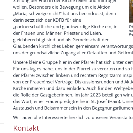
Stellung der Frau in der Kirche teilen und mittragen
wollen. Besonders die Bewegung um die Aktion
„Maria, schweige nicht!“ hat uns beeindruckt, denn
darin setzt sich der KDFB für eine
Wi
„partnerschaftliche und glaubwürdige Kirche ein, in
mi
der Frauen und Männer, Priester und Laien,
Fr
gleichberechtigt sind und als Gemeinschaft der
Glaubenden kirchliches Leben gemeinsam verantwortungsvo
uns der grundsätzliche Zugang aller Getauften und Gefirm
Unsere kleine Gruppe hier in der Pfarrei hat sich unter
Für uns lag es nahe, uns in der Pfarrei zu verorten und s
der Pfarrei zwischen linkem und rechtem Regnitzarm inspiri
von der Frauen!nsel Vorträge, Diskussionsrunden und Ak
Kirche initiieren und dazu einladen. Auch für den Weltge
die Rolle der Gastgeberinnen. Im Jahr 2023 beteiligen wir 
das Wort, einer Frauenpredigtreihe in St. Josef (Hain). Uns
Austausch und Beisammensein in den Begegnungsräume
Wir laden alle Interessierte herzlich zu unseren Veranstalt
Kontakt