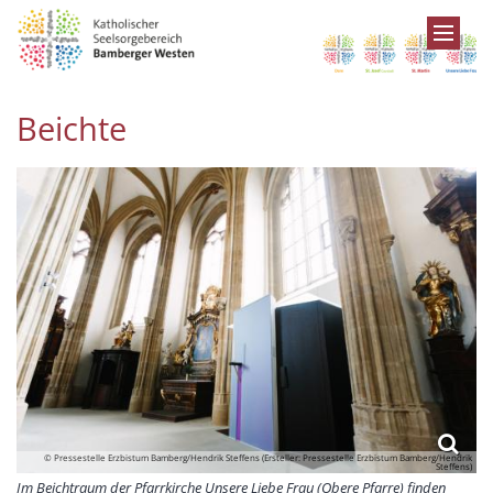
Zum Inhalt springen
Beichte
© Pressestelle Erzbistum Bamberg/Hendrik Steffens (Ersteller: Pressestelle Erzbistum Bamberg/Hendrik
Steffens)
Im Beichtraum der Pfarrkirche Unsere Liebe Frau (Obere Pfarre) finden