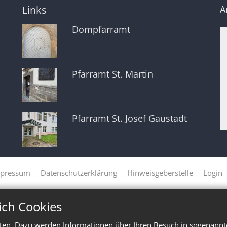
Links
A
Dompfarramt
Pfarramt St. Martin
Pfarramt St. Josef Gaustadt
pressum
Datenschutzerklärung
Hinweisgeberstelle
Login
ich Cookies
ten. Dazu werden Informationen über Ihren Besuch in sogenannte