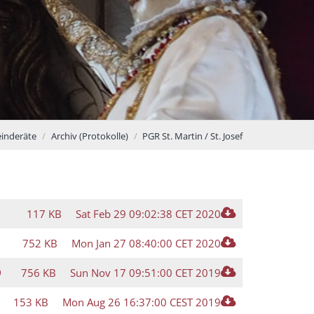
inderäte
Archiv (Protokolle)
PGR St. Martin / St. Josef
117 KB
Sat Feb 29 09:02:38 CET 2020
752 KB
Mon Jan 27 08:40:00 CET 2020
9
756 KB
Sun Nov 17 09:51:00 CET 2019
153 KB
Mon Aug 26 16:37:00 CEST 2019