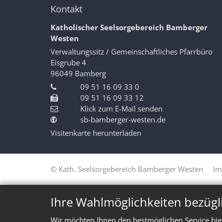
Kontakt
Katholischer Seelsorgebereich Bamberger
Westen
Verwaltungssitz / Gemeinschaftliches Pfarrbüro
Eisgrube 4
96049
Bamberg
09 51 16 09 33 0
09 51 16 09 33 12
Klick zum E-Mail senden
sb-bamberger-westen.de
Visitenkarte herunterladen
© Kath. Seelsorgebereich Bamberger Westen
Im
Ihre Wahlmöglichkeiten bezügl
Wir möchten Ihnen den bestmöglichen Service bie