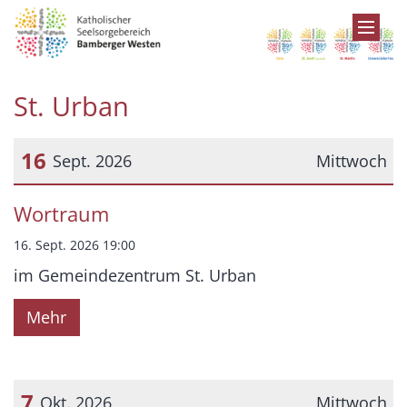
Zum Inhalt springen
St. Urban
16
Sept. 2026
Mittwoch
Datum: 16. September 2026
Wortraum
16. Sept. 2026 19:00
im Gemeindezentrum St. Urban
Mehr
7
Okt. 2026
Mittwoch