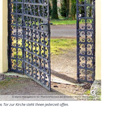
© Martin Manigatterer (In: Pfarrbriefservice.de) (Ersteller: Martin Manigatterer (In:
Pfarrbriefservice.de))
s Tor zur Kirche steht Ihnen jederzeit offen.