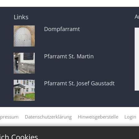
Links
A
Dompfarramt
Pfarramt St. Martin
Pfarramt St. Josef Gaustadt
pressum
Datenschutzerklärung
Hinweisgeberstelle
Login
ich Cookies