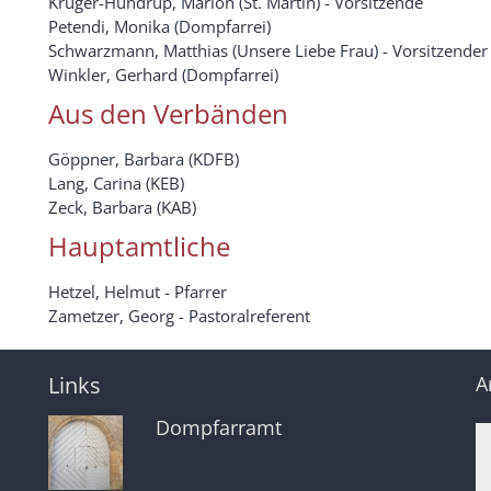
Krüger-Hundrup, Marion (St. Martin) - Vorsitzende
Petendi, Monika (Dompfarrei)
Schwarzmann, Matthias (Unsere Liebe Frau) - Vorsitzender
Winkler, Gerhard (Dompfarrei)
Aus den Verbänden
Göppner, Barbara (KDFB)
Lang, Carina (KEB)
Zeck, Barbara (KAB)
Hauptamtliche
Hetzel, Helmut - Pfarrer
Zametzer, Georg - Pastoralreferent
Links
A
Dompfarramt