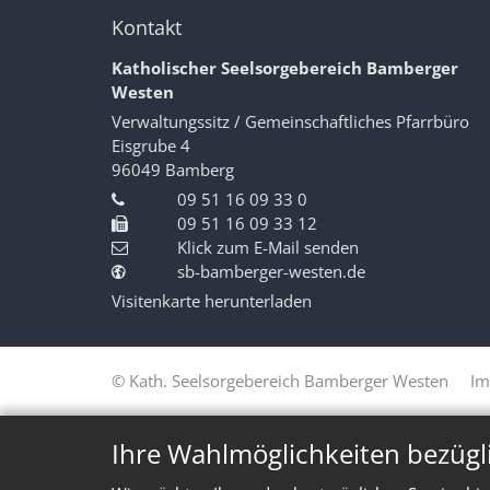
Kontakt
Katholischer Seelsorgebereich Bamberger
Westen
Verwaltungssitz / Gemeinschaftliches Pfarrbüro
Eisgrube 4
96049
Bamberg
09 51 16 09 33 0
09 51 16 09 33 12
Klick zum E-Mail senden
sb-bamberger-westen.de
Visitenkarte herunterladen
© Kath. Seelsorgebereich Bamberger Westen
Im
Ihre Wahlmöglichkeiten bezügl