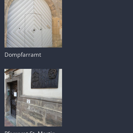
Dompfarramt