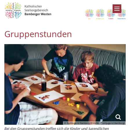
Zum Inhalt springen
Gruppenstunden
© Domjugend Bamberg (Ersteller: Domjugend Bamberg)
Bei den Gruppenstunden treffen sich die Kinder und Jugendlichen