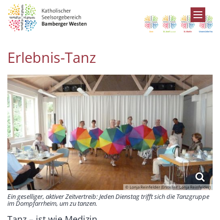
Zum Inhalt springen
Erlebnis-Tanz
© Lonja Reinfelder (Ersteller: Lonja Reinfelder)
Ein geselliger, aktiver Zeitvertreib: Jeden Dienstag trifft sich die Tanzgruppe
im Dompfarrheim, um zu tanzen.
Tanz – ist wie Medizin.