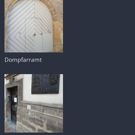
Dompfarramt