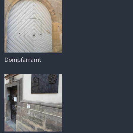
Dompfarramt