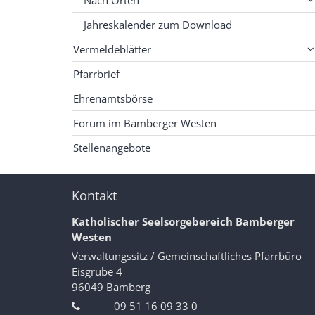
Nach Orten
Jahreskalender zum Download
Vermeldeblätter
Pfarrbrief
Ehrenamtsbörse
Forum im Bamberger Westen
Stellenangebote
Kontakt
Katholischer Seelsorgebereich Bamberger
Westen
Verwaltungssitz / Gemeinschaftliches Pfarrbüro
Eisgrube 4
96049
Bamberg
09 51 16 09 33 0