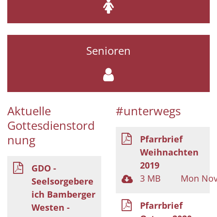
Senioren
Aktuelle
#unterwegs
Gottesdienstord
nung
Pfarrbrief
Weihnachten
2019
GDO -
3 MB
Mon Nov 
Seelsorgebere
ich Bamberger
Pfarrbrief
Westen -