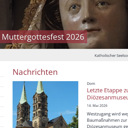
 Muttergottesfest 2026
Katholischer Seels
Nachrichten
:
Dom
Letzte Etappe z
Diözesanmuse
14. Mai 2026
Westzugang wird we
Baumaßnahmen zur B
Diözesanmuseum gehe