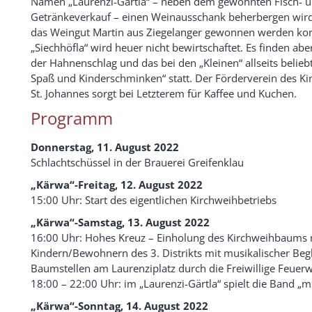
Namen „Laurenzi-Gärtla“ – neben dem gewohnten Fisch- 
Getränkeverkauf – einen Weinausschank beherbergen wird
das Weingut Martin aus Ziegelanger gewonnen werden ko
„Siechhöfla“ wird heuer nicht bewirtschaftet. Es finden abe
der Hahnenschlag und das bei den „Kleinen“ allseits beliebt
Spaß und Kinderschminken“ statt. Der Förderverein des Ki
St. Johannes sorgt bei Letzterem für Kaffee und Kuchen.
Programm
Donnerstag, 11. August 2022
Schlachtschüssel in der Brauerei Greifenklau
„Kärwa“-Freitag, 12. August 2022
15:00 Uhr: Start des eigentlichen Kirchweihbetriebs
„Kärwa“-Samstag, 13. August 2022
16:00 Uhr: Hohes Kreuz – Einholung des Kirchweihbaums 
Kindern/Bewohnern des 3. Distrikts mit musikalischer Begl
Baumstellen am Laurenziplatz durch die Freiwillige Feuer
18:00 – 22:00 Uhr: im „Laurenzi-Gärtla“ spielt die Band „m
„Kärwa“-Sonntag, 14. August 2022