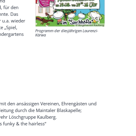
und
, für den
nnte. Das
r u.a. wieder
© Bürgerverein Kaulberg
e „Spiel,
Programm der diesjährigen Laurenzi-
ndergartens
Kärwa
mit den ansässigen Vereinen, Ehrengästen und
eitung durch die Maintaler Blaskapelle;
wehr Löschgruppe Kaulberg.
s funky & the hairless“