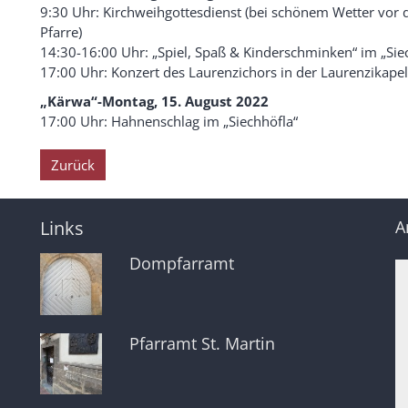
9:30 Uhr: Kirchweihgottesdienst (bei schönem Wetter vor d
Pfarre)
14:30-16:00 Uhr: „Spiel, Spaß & Kinderschminken“ im „Sie
17:00 Uhr: Konzert des Laurenzichors in der Laurenzikapel
„Kärwa“-Montag, 15. August 2022
17:00 Uhr: Hahnenschlag im „Siechhöfla“
Zurück
Links
A
Dompfarramt
Pfarramt St. Martin