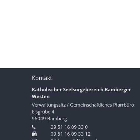
Kontakt
Katholischer Seelsorgebereich Bamberger
Westen
Verwaltungssitz / Gemeinschaftliches Pfarrbüro
Eisgrube 4
96049
Bamberg
09 51 16 09 33 0
09 51 16 09 33 12