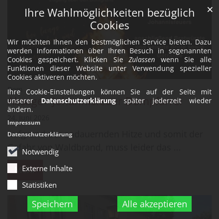
✕
Ihre Wahlmöglichkeiten bezüglich
Cookies
Wir möchten Ihnen den bestmöglichen Service bieten. Dazu
werden Informationen über Ihren Besuch in sogenannten
Cookies gespeichert. Klicken Sie
Zulassen
wenn Sie alle
Funktionen dieser Website unter Verwendung spezieller
Cookies aktiveren möchten.
:
Dom
Ihre Cookie-Einstellungen können Sie auf der Seite mit
Absage - Johannisfeuer Dompfarrei
unserer
Datenschutzerklärung
später jederzeit wieder
ändern.
24. Juni 2026
Impressum
Aufgrund der andauernden Hitze und somit der
Datenschutzerklärung
Gefahr von Waldbrand, muss leider das ...
Notwendig
Externe Inhalte
Mehr
Statistiken
Speichern
Alle akzeptieren