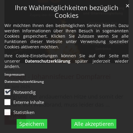
✕
Ihre Wahlmöglichkeiten bezüglich
Cookies
Wir möchten Ihnen den bestmöglichen Service bieten. Dazu
werden Informationen über Ihren Besuch in sogenannten
Cookies gespeichert. Klicken Sie
Zulassen
wenn Sie alle
Funktionen dieser Website unter Verwendung spezieller
Cookies aktiveren möchten.
Ihre Cookie-Einstellungen können Sie auf der Seite mit
unserer
Datenschutzerklärung
später jederzeit wieder
ändern.
:
Dom
Impressum
Absage - Johannisfeuer Dompfarrei
Datenschutzerklärung
24. Juni 2026
Notwendig
Aufgrund der andauernden Hitze und somit der
Externe Inhalte
Gefahr von Waldbrand, muss leider das ...
Statistiken
Mehr
Speichern
Alle akzeptieren