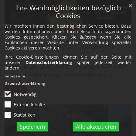
✕
Ihre Wahlmöglichkeiten bezüglich
Cookies
Wir möchten Ihnen den bestmöglichen Service bieten. Dazu
werden Informationen über Ihren Besuch in sogenannten
Cookies gespeichert. Klicken Sie
Zulassen
wenn Sie alle
:
Dom
Funktionen dieser Website unter Verwendung spezieller
Absage - Johannisfeuer Dompfarrei
Cookies aktiveren möchten.
24. Juni 2026
Ihre Cookie-Einstellungen können Sie auf der Seite mit
unserer
Datenschutzerklärung
später jederzeit wieder
Aufgrund der andauernden Hitze und somit der
ändern.
Gefahr von Waldbrand, muss leider das ...
Impressum
Datenschutzerklärung
Mehr
Notwendig
Externe Inhalte
Statistiken
Speichern
Alle akzeptieren